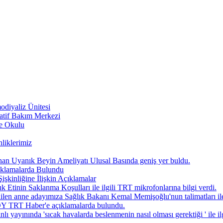
diyaliz Ünitesi
atif Bakım Merkezi
be Okulu
liklerimiz
anan Uyanık Beyin Ameliyatı Ulusal Basında geniş yer buldu.
ıklamalarda Bulundu
nliğine İlişkin Açıklamalar
n Saklanma Koşulları ile ilgili TRT mikrofonlarına bilgi verdi.
len anne adayımıza Sağlık Bakanı Kemal Memişoğlu'nun talimatları ile
 TRT Haber'e açıklamalarda bulundu.
nında 'sıcak havalarda beslenmenin nasıl olması gerektiği ' ile ilg