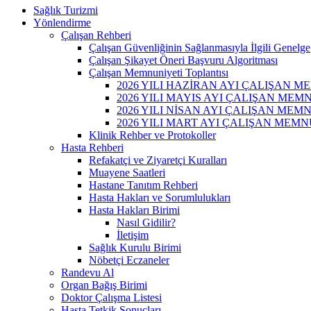
Sağlık Turizmi
Yönlendirme
Çalışan Rehberi
Çalışan Güvenliğinin Sağlanmasıyla İlgili Genelge
Çalışan Şikayet Öneri Başvuru Algoritması
Çalışan Memnuniyeti Toplantısı
2026 YILI HAZİRAN AYI ÇALIŞAN 
2026 YILI MAYIS AYI ÇALIŞAN ME
2026 YILI NİSAN AYI ÇALIŞAN ME
2026 YILI MART AYI ÇALIŞAN MEM
Klinik Rehber ve Protokoller
Hasta Rehberi
Refakatçi ve Ziyaretçi Kuralları
Muayene Saatleri
Hastane Tanıtım Rehberi
Hasta Hakları ve Sorumlulukları
Hasta Hakları Birimi
Nasıl Gidilir?
İletişim
Sağlık Kurulu Birimi
Nöbetçi Eczaneler
Randevu Al
Organ Bağış Birimi
Doktor Çalışma Listesi
Hasta Tetkik Sonuçları