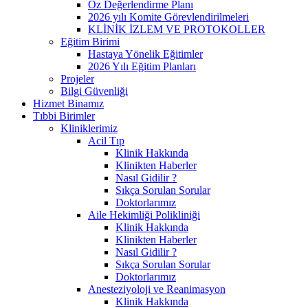
Öz Değerlendirme Planı
2026 yılı Komite Görevlendirilmeleri
KLİNİK İZLEM VE PROTOKOLLER
Eğitim Birimi
Hastaya Yönelik Eğitimler
2026 Yılı Eğitim Planları
Projeler
Bilgi Güvenliği
Hizmet Binamız
Tıbbi Birimler
Kliniklerimiz
Acil Tıp
Klinik Hakkında
Klinikten Haberler
Nasıl Gidilir ?
Sıkça Sorulan Sorular
Doktorlarımız
Aile Hekimliği Polikliniği
Klinik Hakkında
Klinikten Haberler
Nasıl Gidilir ?
Sıkça Sorulan Sorular
Doktorlarımız
Anesteziyoloji ve Reanimasyon
Klinik Hakkında