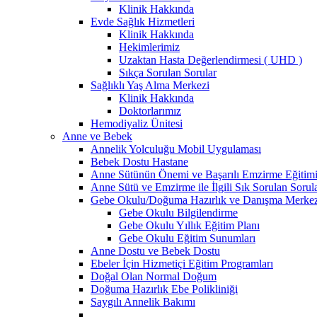
Klinik Hakkında
Evde Sağlık Hizmetleri
Klinik Hakkında
Hekimlerimiz
Uzaktan Hasta Değerlendirmesi ( UHD )
Sıkça Sorulan Sorular
Sağlıklı Yaş Alma Merkezi
Klinik Hakkında
Doktorlarımız
Hemodiyaliz Ünitesi
Anne ve Bebek
Annelik Yolculuğu Mobil Uygulaması
Bebek Dostu Hastane
Anne Sütünün Önemi ve Başarılı Emzirme Eğitim
Anne Sütü ve Emzirme ile İlgili Sık Sorulan Sorul
Gebe Okulu/Doğuma Hazırlık ve Danışma Merkez
Gebe Okulu Bilgilendirme
Gebe Okulu Yıllık Eğitim Planı
Gebe Okulu Eğitim Sunumları
Anne Dostu ve Bebek Dostu
Ebeler İçin Hizmetiçi Eğitim Programları
Doğal Olan Normal Doğum
Doğuma Hazırlık Ebe Polikliniği
Saygılı Annelik Bakımı