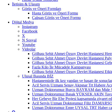
İletişim & Ulaşım
Görüş ve Öneri Formları
Hasta Görüş ve Öneri Formu
Çalışan Görüş ve Öneri Formu
Dijital Medya
Instagram
Facebook
X
N Sosyal
Youtube
Videolar
Gölbaşı Şehit Ahmet Özsoy Devlet Hastanesi Hemo
Gölbaşı Şehit Ahmet Özsoy Devlet Hastanesi Paly
Gölbaşı Şehit Ahmet Özsoy Devlet Hastanesi Ge
Fazla Kilo İle Mücadele Kampanyası
Gölbaşı Şehit Ahmet Özsoy Devlet Hastanesi Etkin
Ulusal Basında BİZ
Hastanemizde ilk kez yapılan ve başarı ile sonuçl
Acil Servis Uzmanı Şenay Akpınar Trt Habere Aç
Uzman Doktorumuz Burcu BAYRAM dan Mide Şişki
Uzman Doktorumuz Başak YÜKSEK AKIN Tavuk Etini
Her Gebeye Bir Ebe Projesi kapsamında ziyaret edi
Acil Servis Uzman Doktorumuz Filiz DAMARSOY
Uzman Doktorumuz Emre UYSAL TRT Haber canlı yayı