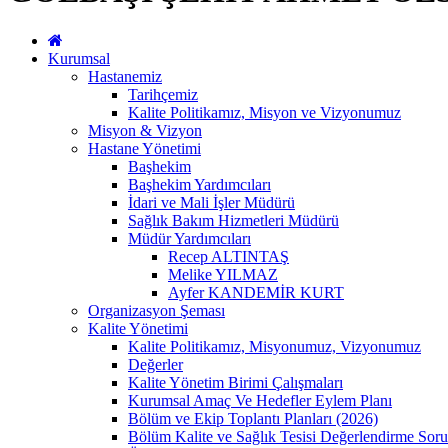
Kurumsal
Hastanemiz
Tarihçemiz
Kalite Politikamız, Misyon ve Vizyonumuz
Misyon & Vizyon
Hastane Yönetimi
Başhekim
Başhekim Yardımcıları
İdari ve Mali İşler Müdürü
Sağlık Bakım Hizmetleri Müdürü
Müdür Yardımcıları
Recep ALTINTAŞ
Melike YILMAZ
Ayfer KANDEMİR KURT
Organizasyon Şeması
Kalite Yönetimi
Kalite Politikamız, Misyonumuz, Vizyonumuz
Değerler
Kalite Yönetim Birimi Çalışmaları
Kurumsal Amaç Ve Hedefler Eylem Planı
Bölüm ve Ekip Toplantı Planları (2026)
Bölüm Kalite ve Sağlık Tesisi Değerlendirme Soru