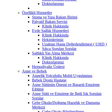
Doktorlarımız
Özellikli Hizmetler
Stoma ve Yara Bakım Birimi
Palyatif Bakım Servisi
Klinik Hakkında
Evde Sağlık Hizmetleri
Klinik Hakkında
Hekimlerimiz
Uzaktan Hasta Değerlendirmesi ( UHD )
Sıkça Sorulan Sorular
Sağlıklı Yaş Alma Merkezi
Klinik Hakkında
Doktorlarımız
Hemodiyaliz Ünitesi
Anne ve Bebek
Annelik Yolculuğu Mobil Uygulaması
Bebek Dostu Hastane
Anne Sütünün Önemi ve Başarılı Emzirme
Eğitimi
Anne Sütü ve Emzirme ile İlgili Sık Sorulan
Sorular
Gebe Okulu/Doğuma Hazırlık ve Danışma
Merkezi
Gebe Okulu Bilgilendirme