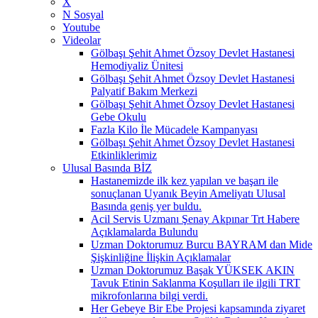
X
N Sosyal
Youtube
Videolar
Gölbaşı Şehit Ahmet Özsoy Devlet Hastanesi
Hemodiyaliz Ünitesi
Gölbaşı Şehit Ahmet Özsoy Devlet Hastanesi
Palyatif Bakım Merkezi
Gölbaşı Şehit Ahmet Özsoy Devlet Hastanesi
Gebe Okulu
Fazla Kilo İle Mücadele Kampanyası
Gölbaşı Şehit Ahmet Özsoy Devlet Hastanesi
Etkinliklerimiz
Ulusal Basında BİZ
Hastanemizde ilk kez yapılan ve başarı ile
sonuçlanan Uyanık Beyin Ameliyatı Ulusal
Basında geniş yer buldu.
Acil Servis Uzmanı Şenay Akpınar Trt Habere
Açıklamalarda Bulundu
Uzman Doktorumuz Burcu BAYRAM dan Mide
Şişkinliğine İlişkin Açıklamalar
Uzman Doktorumuz Başak YÜKSEK AKIN
Tavuk Etinin Saklanma Koşulları ile ilgili TRT
mikrofonlarına bilgi verdi.
Her Gebeye Bir Ebe Projesi kapsamında ziyaret