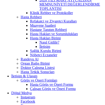
2026 YILI MART AYI ÇALIŞAN
MEMNUNİYETİ DEĞERLENDİRME
TOPLANTISI
Klinik Rehber ve Protokoller
Hasta Rehberi
Refakatçi ve Ziyaretçi Kuralları
Muayene Saatleri
Hastane Tanıtım Rehberi
Hasta Hakları ve Sorumlulukları
Hasta Hakları Birimi
Nasıl Gidilir?
İletişim
Sağlık Kurulu Birimi
Nöbetçi Eczaneler
Randevu Al
Organ Bağış Birimi
Doktor Çalışma Listesi
Hasta Tetkik Sonuçları
İletişim & Ulaşım
Görüş ve Öneri Formları
Hasta Görüş ve Öneri Formu
Çalışan Görüş ve Öneri Formu
Dijital Medya
Instagram
Facebook