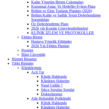
Kalite Yönetim Birimi Çalışmaları
Kurumsal Amaç Ve Hedefler Eylem Planı
Bölüm ve Ekip Toplantı Planları (2026)
Bölüm Kalite ve Sağlık Tesisi Değerlendirme
Sorumluları
Öz Değerlendirme Planı
2026 yılı Komite Görevlendirilmeleri
KLİNİK İZLEM VE PROTOKOLLER
Eğitim Birimi
Hastaya Yönelik Eğitimler
2026 Yılı Eğitim Planları
Projeler
Bilgi Güvenliği
Hizmet Binamız
Tıbbi Birimler
Kliniklerimiz
Acil Tıp
Klinik Hakkında
Klinikten Haberler
Nasıl Gidilir ?
Sıkça Sorulan Sorular
Doktorlarımız
Aile Hekimliği Polikliniği
Klinik Hakkında
Klinikten Haberler