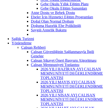
Gebe Okulu Yıllık Eğitim Planı
Gebe Okulu Eğitim Sunumları
Anne Dostu ve Bebek Dostu
Ebeler İçin Hizmetiçi Eğitim Programları
Doğal Olan Normal Doğum
Doğuma Hazırlık Ebe Polikliniği
Saygılı Annelik Bakımı
Sağlık Turizmi
Yönlendirme
Çalışan Rehberi
Çalışan Güvenliğinin Sağlanmasıyla İlgili
Genelge
Çalışan Şikayet Öneri Başvuru Algoritması
Çalışan Memnuniyeti Toplantısı
2026 YILI HAZİRAN AYI ÇALIŞAN
MEMNUNİYETİ DEĞERLENDİRME
TOPLANTISI
2026 YILI MAYIS AYI ÇALIŞAN
MEMNUNİYETİ DEĞERLENDİRME
TOPLANTISI
2026 YILI NİSAN AYI ÇALIŞAN
MEMNUNİYETİ DEĞERLENDİRME
TOPLANTISI