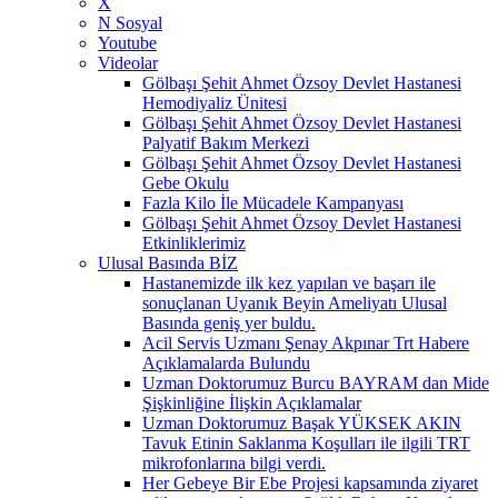
X
N Sosyal
Youtube
Videolar
Gölbaşı Şehit Ahmet Özsoy Devlet Hastanesi
Hemodiyaliz Ünitesi
Gölbaşı Şehit Ahmet Özsoy Devlet Hastanesi
Palyatif Bakım Merkezi
Gölbaşı Şehit Ahmet Özsoy Devlet Hastanesi
Gebe Okulu
Fazla Kilo İle Mücadele Kampanyası
Gölbaşı Şehit Ahmet Özsoy Devlet Hastanesi
Etkinliklerimiz
Ulusal Basında BİZ
Hastanemizde ilk kez yapılan ve başarı ile
sonuçlanan Uyanık Beyin Ameliyatı Ulusal
Basında geniş yer buldu.
Acil Servis Uzmanı Şenay Akpınar Trt Habere
Açıklamalarda Bulundu
Uzman Doktorumuz Burcu BAYRAM dan Mide
Şişkinliğine İlişkin Açıklamalar
Uzman Doktorumuz Başak YÜKSEK AKIN
Tavuk Etinin Saklanma Koşulları ile ilgili TRT
mikrofonlarına bilgi verdi.
Her Gebeye Bir Ebe Projesi kapsamında ziyaret