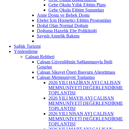
Gebe Okulu Yıllık Eğitim Planı
Gebe Okulu Eğitim Sunumları
Anne Dostu ve Bebek Dostu
Ebeler İçin Hizmetiçi Eğitim Programları
Doğal Olan Normal Doğum
Doğuma Hazırlık Ebe Polikliniği
Saygılı Annelik Bakımı
Sağlık Turizmi
Yönlendirme
Çalışan Rehberi
Çalışan Güvenliğinin Sağlanmasıyla İlgili
Genelge
Çalışan Şikayet Öneri Başvuru Algoritması
Çalışan Memnuniyeti Toplantısı
2026 YILI HAZİRAN AYI ÇALIŞAN
MEMNUNİYETİ DEĞERLENDİRME
TOPLANTISI
2026 YILI MAYIS AYI ÇALIŞAN
MEMNUNİYETİ DEĞERLENDİRME
TOPLANTISI
2026 YILI NİSAN AYI ÇALIŞAN
MEMNUNİYETİ DEĞERLENDİRME
TOPLANTISI