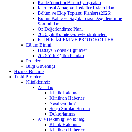
Kalite Yönetim Birimi Çalışmaları
Kurumsal Amaç Ve Hedefler Eylem Planı
Bölüm ve Ekip Toplantı Planları (2026)
Bölüm Kalite ve Sağlık Tesisi Değerlendirme
Sorumluları
Öz Değerlendirme Planı
2026 yılı Komite Görevlendirilmeleri
KLİNİK İZLEM VE PROTOKOLLER
Eğitim Birimi
Hastaya Yönelik Eğitimler
2026 Yılı Eğitim Planları
Projeler
Bilgi Güvenliği
Hizmet Binamız
Tıbbi Birimler
Kliniklerimiz
Acil Tıp
Klinik Hakkında
Klinikten Haberler
Nasıl Gidilir ?
Sıkça Sorulan Sorular
Doktorlarımız
Aile Hekimliği Polikliniği
Klinik Hakkında
Klinikten Haberler