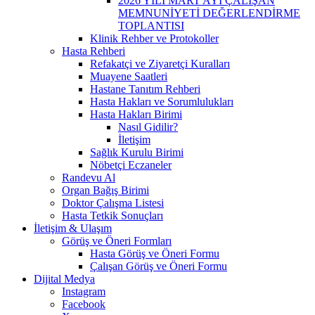
2026 YILI MART AYI ÇALIŞAN
MEMNUNİYETİ DEĞERLENDİRME
TOPLANTISI
Klinik Rehber ve Protokoller
Hasta Rehberi
Refakatçi ve Ziyaretçi Kuralları
Muayene Saatleri
Hastane Tanıtım Rehberi
Hasta Hakları ve Sorumlulukları
Hasta Hakları Birimi
Nasıl Gidilir?
İletişim
Sağlık Kurulu Birimi
Nöbetçi Eczaneler
Randevu Al
Organ Bağış Birimi
Doktor Çalışma Listesi
Hasta Tetkik Sonuçları
İletişim & Ulaşım
Görüş ve Öneri Formları
Hasta Görüş ve Öneri Formu
Çalışan Görüş ve Öneri Formu
Dijital Medya
Instagram
Facebook