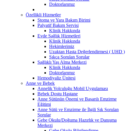
Doktorlarımız
Özellikli Hizmetler
Stoma ve Yara Bakım Birimi
Palyatif Bakım Servisi
Klinik Hakkında
Evde Sağlık Hizmetleri
Klinik Hakkında
Hekimlerimiz
Uzaktan Hasta Değerlendirmesi ( UHD )
Sıkça Sorulan Sorular
Sağlıklı Yaş Alma Merkezi
Klinik Hakkında
Doktorlarımız
Hemodiyaliz Ünitesi
Anne ve Bebek
Annelik Yolculuğu Mobil Uygulaması
Bebek Dostu Hastane
Anne Sütünün Önemi ve Başarılı Emzirme
Eğitimi
Anne Sütü ve Emzirme ile İlgili Sık Sorulan
Sorular
Gebe Okulu/Doğuma Hazırlık ve Danışma
Merkezi
Gebe Okulu Bilgilendirme