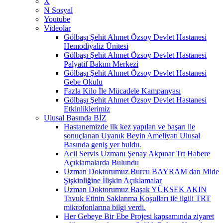
X
N Sosyal
Youtube
Videolar
Gölbaşı Şehit Ahmet Özsoy Devlet Hastanesi
Hemodiyaliz Ünitesi
Gölbaşı Şehit Ahmet Özsoy Devlet Hastanesi
Palyatif Bakım Merkezi
Gölbaşı Şehit Ahmet Özsoy Devlet Hastanesi
Gebe Okulu
Fazla Kilo İle Mücadele Kampanyası
Gölbaşı Şehit Ahmet Özsoy Devlet Hastanesi
Etkinliklerimiz
Ulusal Basında BİZ
Hastanemizde ilk kez yapılan ve başarı ile
sonuçlanan Uyanık Beyin Ameliyatı Ulusal
Basında geniş yer buldu.
Acil Servis Uzmanı Şenay Akpınar Trt Habere
Açıklamalarda Bulundu
Uzman Doktorumuz Burcu BAYRAM dan Mide
Şişkinliğine İlişkin Açıklamalar
Uzman Doktorumuz Başak YÜKSEK AKIN
Tavuk Etinin Saklanma Koşulları ile ilgili TRT
mikrofonlarına bilgi verdi.
Her Gebeye Bir Ebe Projesi kapsamında ziyaret