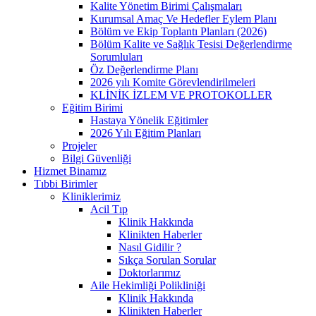
Kalite Yönetim Birimi Çalışmaları
Kurumsal Amaç Ve Hedefler Eylem Planı
Bölüm ve Ekip Toplantı Planları (2026)
Bölüm Kalite ve Sağlık Tesisi Değerlendirme
Sorumluları
Öz Değerlendirme Planı
2026 yılı Komite Görevlendirilmeleri
KLİNİK İZLEM VE PROTOKOLLER
Eğitim Birimi
Hastaya Yönelik Eğitimler
2026 Yılı Eğitim Planları
Projeler
Bilgi Güvenliği
Hizmet Binamız
Tıbbi Birimler
Kliniklerimiz
Acil Tıp
Klinik Hakkında
Klinikten Haberler
Nasıl Gidilir ?
Sıkça Sorulan Sorular
Doktorlarımız
Aile Hekimliği Polikliniği
Klinik Hakkında
Klinikten Haberler