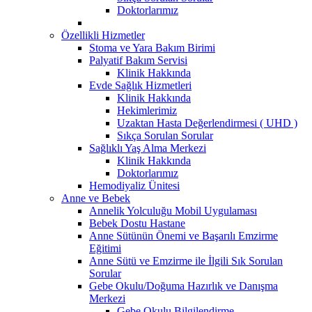
Doktorlarımız
Özellikli Hizmetler
Stoma ve Yara Bakım Birimi
Palyatif Bakım Servisi
Klinik Hakkında
Evde Sağlık Hizmetleri
Klinik Hakkında
Hekimlerimiz
Uzaktan Hasta Değerlendirmesi ( UHD )
Sıkça Sorulan Sorular
Sağlıklı Yaş Alma Merkezi
Klinik Hakkında
Doktorlarımız
Hemodiyaliz Ünitesi
Anne ve Bebek
Annelik Yolculuğu Mobil Uygulaması
Bebek Dostu Hastane
Anne Sütünün Önemi ve Başarılı Emzirme
Eğitimi
Anne Sütü ve Emzirme ile İlgili Sık Sorulan
Sorular
Gebe Okulu/Doğuma Hazırlık ve Danışma
Merkezi
Gebe Okulu Bilgilendirme