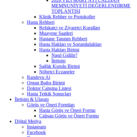
2026 YILI MART AYI ÇALIŞAN
MEMNUNİYETİ DEĞERLENDİRME
TOPLANTISI
Klinik Rehber ve Protokoller
Hasta Rehberi
Refakatçi ve Ziyaretçi Kuralları
Muayene Saatleri
Hastane Tanıtım Rehberi
Hasta Hakları ve Sorumlulukları
Hasta Hakları Birimi
Nasıl Gidilir?
İletişim
Sağlık Kurulu Birimi
Nöbetçi Eczaneler
Randevu Al
Organ Bağış Birimi
Doktor Çalışma Listesi
Hasta Tetkik Sonuçları
İletişim & Ulaşım
Görüş ve Öneri Formları
Hasta Görüş ve Öneri Formu
Çalışan Görüş ve Öneri Formu
Dijital Medya
Instagram
Facebook