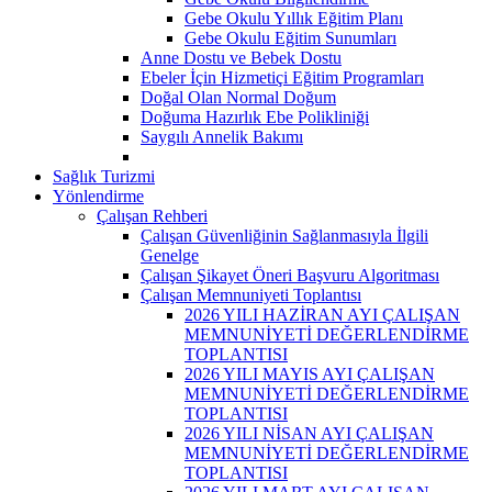
Gebe Okulu Yıllık Eğitim Planı
Gebe Okulu Eğitim Sunumları
Anne Dostu ve Bebek Dostu
Ebeler İçin Hizmetiçi Eğitim Programları
Doğal Olan Normal Doğum
Doğuma Hazırlık Ebe Polikliniği
Saygılı Annelik Bakımı
Sağlık Turizmi
Yönlendirme
Çalışan Rehberi
Çalışan Güvenliğinin Sağlanmasıyla İlgili
Genelge
Çalışan Şikayet Öneri Başvuru Algoritması
Çalışan Memnuniyeti Toplantısı
2026 YILI HAZİRAN AYI ÇALIŞAN
MEMNUNİYETİ DEĞERLENDİRME
TOPLANTISI
2026 YILI MAYIS AYI ÇALIŞAN
MEMNUNİYETİ DEĞERLENDİRME
TOPLANTISI
2026 YILI NİSAN AYI ÇALIŞAN
MEMNUNİYETİ DEĞERLENDİRME
TOPLANTISI