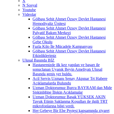
X
N Sosyal
Youtube
Videolar
Gölbaşı Şehit Ahmet Özsoy Devlet Hastanesi
Hemodiyaliz Ünitesi
Gölbaşı Şehit Ahmet Özsoy Devlet Hastanesi
Palyatif Bakım Merkezi
Gölbaşı Şehit Ahmet Özsoy Devlet Hastanesi
Gebe Okulu
Fazla Kilo İle Mücadele Kampanyası
Gölbaşı Şehit Ahmet Özsoy Devlet Hastanesi
Etkinliklerimiz
Ulusal Basında BİZ
Hastanemizde ilk kez yapılan ve başarı ile
sonuçlanan Uyanık Beyin Ameliyatı Ulusal
Basında geniş yer buldu.
Acil Servis Uzmanı Şenay Akpınar Trt Habere
Açıklamalarda Bulundu
Uzman Doktorumuz Burcu BAYRAM dan Mide
Şişkinliğine İlişkin Açıklamalar
Uzman Doktorumuz Başak YÜKSEK AKIN
Tavuk Etinin Saklanma Koşulları ile ilgili TRT
mikrofonlarına bilgi verdi.
Her Gebeye Bir Ebe Projesi kapsamında ziyaret