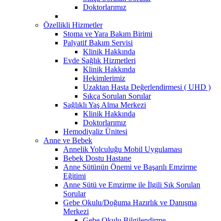
Doktorlarımız
Özellikli Hizmetler
Stoma ve Yara Bakım Birimi
Palyatif Bakım Servisi
Klinik Hakkında
Evde Sağlık Hizmetleri
Klinik Hakkında
Hekimlerimiz
Uzaktan Hasta Değerlendirmesi ( UHD )
Sıkça Sorulan Sorular
Sağlıklı Yaş Alma Merkezi
Klinik Hakkında
Doktorlarımız
Hemodiyaliz Ünitesi
Anne ve Bebek
Annelik Yolculuğu Mobil Uygulaması
Bebek Dostu Hastane
Anne Sütünün Önemi ve Başarılı Emzirme
Eğitimi
Anne Sütü ve Emzirme ile İlgili Sık Sorulan
Sorular
Gebe Okulu/Doğuma Hazırlık ve Danışma
Merkezi
Gebe Okulu Bilgilendirme