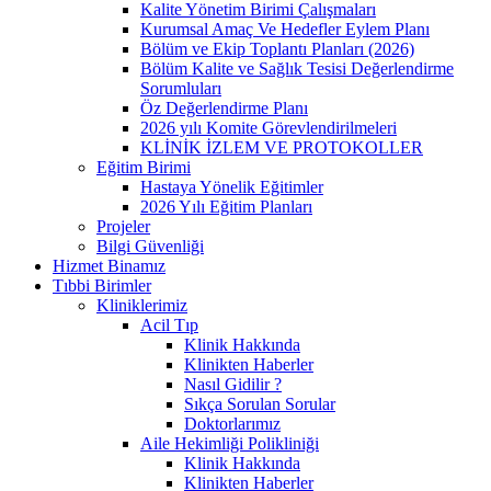
Kalite Yönetim Birimi Çalışmaları
Kurumsal Amaç Ve Hedefler Eylem Planı
Bölüm ve Ekip Toplantı Planları (2026)
Bölüm Kalite ve Sağlık Tesisi Değerlendirme
Sorumluları
Öz Değerlendirme Planı
2026 yılı Komite Görevlendirilmeleri
KLİNİK İZLEM VE PROTOKOLLER
Eğitim Birimi
Hastaya Yönelik Eğitimler
2026 Yılı Eğitim Planları
Projeler
Bilgi Güvenliği
Hizmet Binamız
Tıbbi Birimler
Kliniklerimiz
Acil Tıp
Klinik Hakkında
Klinikten Haberler
Nasıl Gidilir ?
Sıkça Sorulan Sorular
Doktorlarımız
Aile Hekimliği Polikliniği
Klinik Hakkında
Klinikten Haberler