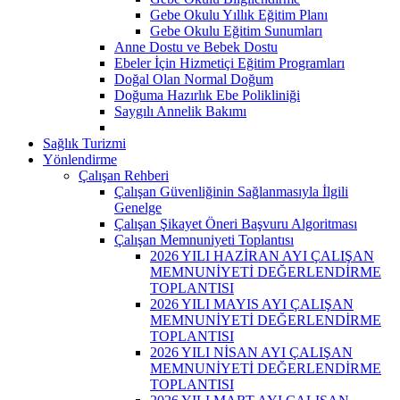
Gebe Okulu Yıllık Eğitim Planı
Gebe Okulu Eğitim Sunumları
Anne Dostu ve Bebek Dostu
Ebeler İçin Hizmetiçi Eğitim Programları
Doğal Olan Normal Doğum
Doğuma Hazırlık Ebe Polikliniği
Saygılı Annelik Bakımı
Sağlık Turizmi
Yönlendirme
Çalışan Rehberi
Çalışan Güvenliğinin Sağlanmasıyla İlgili
Genelge
Çalışan Şikayet Öneri Başvuru Algoritması
Çalışan Memnuniyeti Toplantısı
2026 YILI HAZİRAN AYI ÇALIŞAN
MEMNUNİYETİ DEĞERLENDİRME
TOPLANTISI
2026 YILI MAYIS AYI ÇALIŞAN
MEMNUNİYETİ DEĞERLENDİRME
TOPLANTISI
2026 YILI NİSAN AYI ÇALIŞAN
MEMNUNİYETİ DEĞERLENDİRME
TOPLANTISI