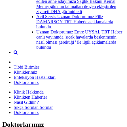
edilen anne adayımıza Sağlık Bakanı Kemal
Memişoğlu'nun talimatları ile gerçekleştirilen
ziyareti DHA görüntüledi
Acil Servis Uzman Doktorumuz Filiz
DAMARSOY TRT Haber'e açıklamalarda
bulundu.
Uzman Doktorumuz Emre UYSAL TRT Haber
canlı yayınında 'sıcak havalarda beslenmenin
nasıl olması gerektiği ' ile ilgili açıklamalarda
bulundu
Tıbbi Birimler
Kliniklerimiz
Enfeksiyon Hastalıkları
Doktorlarımız
Klinik Hakkında
Klinikten Haberler
Nasıl Gidilir ?
Sıkça Sorulan Sorular
Doktorlarımız
Doktorlarımız