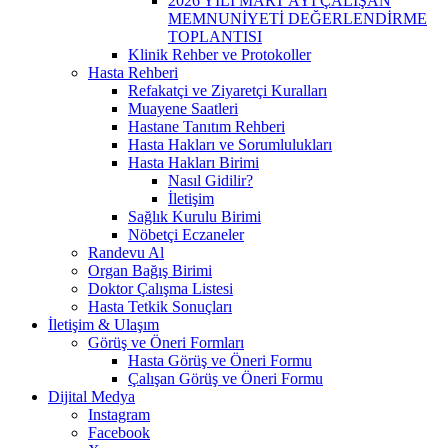
2026 YILI MART AYI ÇALIŞAN
MEMNUNİYETİ DEĞERLENDİRME
TOPLANTISI
Klinik Rehber ve Protokoller
Hasta Rehberi
Refakatçi ve Ziyaretçi Kuralları
Muayene Saatleri
Hastane Tanıtım Rehberi
Hasta Hakları ve Sorumlulukları
Hasta Hakları Birimi
Nasıl Gidilir?
İletişim
Sağlık Kurulu Birimi
Nöbetçi Eczaneler
Randevu Al
Organ Bağış Birimi
Doktor Çalışma Listesi
Hasta Tetkik Sonuçları
İletişim & Ulaşım
Görüş ve Öneri Formları
Hasta Görüş ve Öneri Formu
Çalışan Görüş ve Öneri Formu
Dijital Medya
Instagram
Facebook