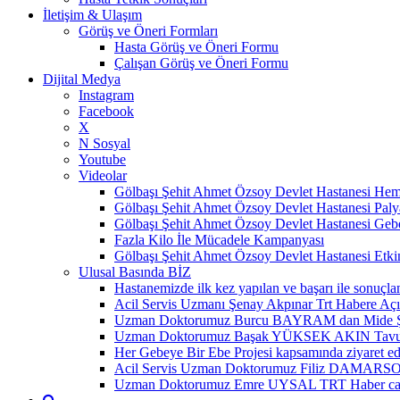
İletişim & Ulaşım
Görüş ve Öneri Formları
Hasta Görüş ve Öneri Formu
Çalışan Görüş ve Öneri Formu
Dijital Medya
Instagram
Facebook
X
N Sosyal
Youtube
Videolar
Gölbaşı Şehit Ahmet Özsoy Devlet Hastanesi Hemo
Gölbaşı Şehit Ahmet Özsoy Devlet Hastanesi Paly
Gölbaşı Şehit Ahmet Özsoy Devlet Hastanesi Ge
Fazla Kilo İle Mücadele Kampanyası
Gölbaşı Şehit Ahmet Özsoy Devlet Hastanesi Etkin
Ulusal Basında BİZ
Hastanemizde ilk kez yapılan ve başarı ile sonuçl
Acil Servis Uzmanı Şenay Akpınar Trt Habere Aç
Uzman Doktorumuz Burcu BAYRAM dan Mide Şişki
Uzman Doktorumuz Başak YÜKSEK AKIN Tavuk Etini
Her Gebeye Bir Ebe Projesi kapsamında ziyaret edi
Acil Servis Uzman Doktorumuz Filiz DAMARSOY
Uzman Doktorumuz Emre UYSAL TRT Haber canlı yayı