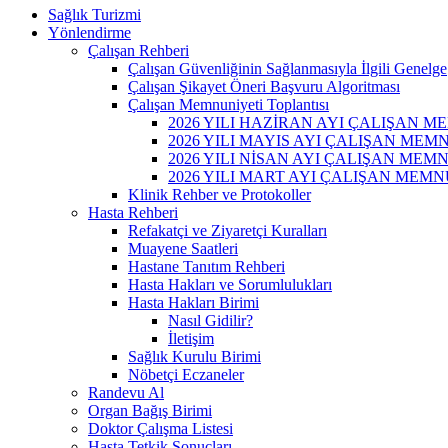
Sağlık Turizmi
Yönlendirme
Çalışan Rehberi
Çalışan Güvenliğinin Sağlanmasıyla İlgili Genelge
Çalışan Şikayet Öneri Başvuru Algoritması
Çalışan Memnuniyeti Toplantısı
2026 YILI HAZİRAN AYI ÇALIŞAN 
2026 YILI MAYIS AYI ÇALIŞAN ME
2026 YILI NİSAN AYI ÇALIŞAN ME
2026 YILI MART AYI ÇALIŞAN MEM
Klinik Rehber ve Protokoller
Hasta Rehberi
Refakatçi ve Ziyaretçi Kuralları
Muayene Saatleri
Hastane Tanıtım Rehberi
Hasta Hakları ve Sorumlulukları
Hasta Hakları Birimi
Nasıl Gidilir?
İletişim
Sağlık Kurulu Birimi
Nöbetçi Eczaneler
Randevu Al
Organ Bağış Birimi
Doktor Çalışma Listesi
Hasta Tetkik Sonuçları