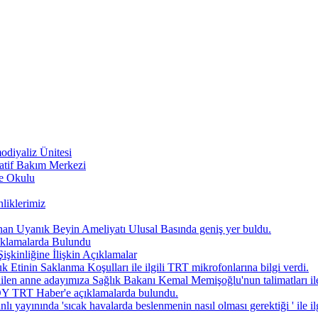
diyaliz Ünitesi
atif Bakım Merkezi
be Okulu
liklerimiz
anan Uyanık Beyin Ameliyatı Ulusal Basında geniş yer buldu.
ıklamalarda Bulundu
nliğine İlişkin Açıklamalar
n Saklanma Koşulları ile ilgili TRT mikrofonlarına bilgi verdi.
len anne adayımıza Sağlık Bakanı Kemal Memişoğlu'nun talimatları ile
 TRT Haber'e açıklamalarda bulundu.
nında 'sıcak havalarda beslenmenin nasıl olması gerektiği ' ile ilg