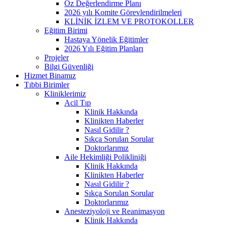
Öz Değerlendirme Planı
2026 yılı Komite Görevlendirilmeleri
KLİNİK İZLEM VE PROTOKOLLER
Eğitim Birimi
Hastaya Yönelik Eğitimler
2026 Yılı Eğitim Planları
Projeler
Bilgi Güvenliği
Hizmet Binamız
Tıbbi Birimler
Kliniklerimiz
Acil Tıp
Klinik Hakkında
Klinikten Haberler
Nasıl Gidilir ?
Sıkça Sorulan Sorular
Doktorlarımız
Aile Hekimliği Polikliniği
Klinik Hakkında
Klinikten Haberler
Nasıl Gidilir ?
Sıkça Sorulan Sorular
Doktorlarımız
Anesteziyoloji ve Reanimasyon
Klinik Hakkında