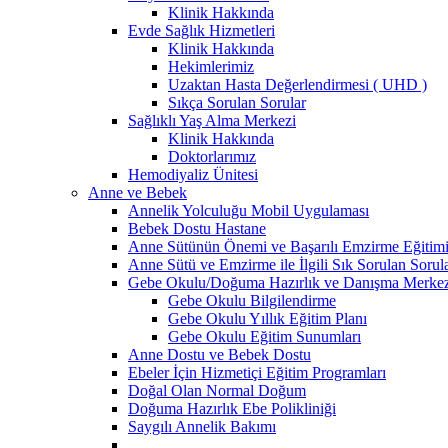
Klinik Hakkında
Evde Sağlık Hizmetleri
Klinik Hakkında
Hekimlerimiz
Uzaktan Hasta Değerlendirmesi ( UHD )
Sıkça Sorulan Sorular
Sağlıklı Yaş Alma Merkezi
Klinik Hakkında
Doktorlarımız
Hemodiyaliz Ünitesi
Anne ve Bebek
Annelik Yolculuğu Mobil Uygulaması
Bebek Dostu Hastane
Anne Sütünün Önemi ve Başarılı Emzirme Eğitim
Anne Sütü ve Emzirme ile İlgili Sık Sorulan Sorul
Gebe Okulu/Doğuma Hazırlık ve Danışma Merkez
Gebe Okulu Bilgilendirme
Gebe Okulu Yıllık Eğitim Planı
Gebe Okulu Eğitim Sunumları
Anne Dostu ve Bebek Dostu
Ebeler İçin Hizmetiçi Eğitim Programları
Doğal Olan Normal Doğum
Doğuma Hazırlık Ebe Polikliniği
Saygılı Annelik Bakımı