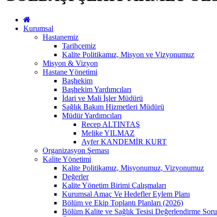
Kurumsal
Hastanemiz
Tarihçemiz
Kalite Politikamız, Misyon ve Vizyonumuz
Misyon & Vizyon
Hastane Yönetimi
Başhekim
Başhekim Yardımcıları
İdari ve Mali İşler Müdürü
Sağlık Bakım Hizmetleri Müdürü
Müdür Yardımcıları
Recep ALTINTAŞ
Melike YILMAZ
Ayfer KANDEMİR KURT
Organizasyon Şeması
Kalite Yönetimi
Kalite Politikamız, Misyonumuz, Vizyonumuz
Değerler
Kalite Yönetim Birimi Çalışmaları
Kurumsal Amaç Ve Hedefler Eylem Planı
Bölüm ve Ekip Toplantı Planları (2026)
Bölüm Kalite ve Sağlık Tesisi Değerlendirme Soru