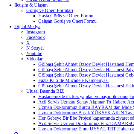
İletişim & Ulaşım
Görüş ve Öneri Formları
Hasta Görüş ve Öneri Formu
Çalışan Görüş ve Öneri Formu
Dijital Medya
Instagram
Facebook
X
N Sosyal
Youtube
Videolar
Gölbaşı Şehit Ahmet Özsoy Devlet Hastanesi Hemo
Gölbaşı Şehit Ahmet Özsoy Devlet Hastanesi Paly
Gölbaşı Şehit Ahmet Özsoy Devlet Hastanesi Ge
Fazla Kilo İle Mücadele Kampanyası
Gölbaşı Şehit Ahmet Özsoy Devlet Hastanesi Etkin
Ulusal Basında BİZ
Hastanemizde ilk kez yapılan ve başarı ile sonuçl
Acil Servis Uzmanı Şenay Akpınar Trt Habere Aç
Uzman Doktorumuz Burcu BAYRAM dan Mide Şişki
Uzman Doktorumuz Başak YÜKSEK AKIN Tavuk Etini
Her Gebeye Bir Ebe Projesi kapsamında ziyaret edi
Acil Servis Uzman Doktorumuz Filiz DAMARSOY
Uzman Doktorumuz Emre UYSAL TRT Haber canlı yayı