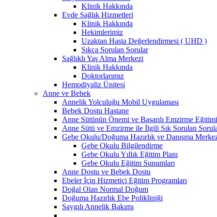
Klinik Hakkında
Evde Sağlık Hizmetleri
Klinik Hakkında
Hekimlerimiz
Uzaktan Hasta Değerlendirmesi ( UHD )
Sıkça Sorulan Sorular
Sağlıklı Yaş Alma Merkezi
Klinik Hakkında
Doktorlarımız
Hemodiyaliz Ünitesi
Anne ve Bebek
Annelik Yolculuğu Mobil Uygulaması
Bebek Dostu Hastane
Anne Sütünün Önemi ve Başarılı Emzirme Eğitim
Anne Sütü ve Emzirme ile İlgili Sık Sorulan Sorul
Gebe Okulu/Doğuma Hazırlık ve Danışma Merkez
Gebe Okulu Bilgilendirme
Gebe Okulu Yıllık Eğitim Planı
Gebe Okulu Eğitim Sunumları
Anne Dostu ve Bebek Dostu
Ebeler İçin Hizmetiçi Eğitim Programları
Doğal Olan Normal Doğum
Doğuma Hazırlık Ebe Polikliniği
Saygılı Annelik Bakımı