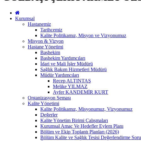
Kurumsal
Hastanemiz
Tarihçemiz
Kalite Politikamız, Misyon ve Vizyonumuz
Misyon & Vizyon
Hastane Yönetimi
Başhekim
Başhekim Yardımcıları
İdari ve Mali İşler Müdürü
Sağlık Bakım Hizmetleri Müdürü
Müdür Yardımcıları
Recep ALTINTAŞ
Melike YILMAZ
Ayfer KANDEMİR KURT
Organizasyon Şeması
Kalite Yönetimi
Kalite Politikamız, Misyonumuz, Vizyonumuz
Değerler
Kalite Yönetim Birimi Çalışmaları
Kurumsal Amaç Ve Hedefler Eylem Planı
Bölüm ve Ekip Toplantı Planları (2026)
Bölüm Kalite ve Sağlık Tesisi Değerlendirme Soru