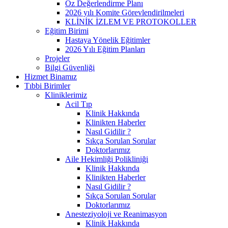
Öz Değerlendirme Planı
2026 yılı Komite Görevlendirilmeleri
KLİNİK İZLEM VE PROTOKOLLER
Eğitim Birimi
Hastaya Yönelik Eğitimler
2026 Yılı Eğitim Planları
Projeler
Bilgi Güvenliği
Hizmet Binamız
Tıbbi Birimler
Kliniklerimiz
Acil Tıp
Klinik Hakkında
Klinikten Haberler
Nasıl Gidilir ?
Sıkça Sorulan Sorular
Doktorlarımız
Aile Hekimliği Polikliniği
Klinik Hakkında
Klinikten Haberler
Nasıl Gidilir ?
Sıkça Sorulan Sorular
Doktorlarımız
Anesteziyoloji ve Reanimasyon
Klinik Hakkında