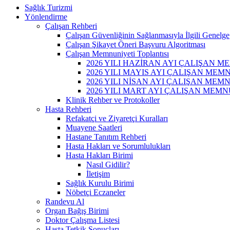
Sağlık Turizmi
Yönlendirme
Çalışan Rehberi
Çalışan Güvenliğinin Sağlanmasıyla İlgili Genelge
Çalışan Şikayet Öneri Başvuru Algoritması
Çalışan Memnuniyeti Toplantısı
2026 YILI HAZİRAN AYI ÇALIŞAN 
2026 YILI MAYIS AYI ÇALIŞAN ME
2026 YILI NİSAN AYI ÇALIŞAN ME
2026 YILI MART AYI ÇALIŞAN MEM
Klinik Rehber ve Protokoller
Hasta Rehberi
Refakatçi ve Ziyaretçi Kuralları
Muayene Saatleri
Hastane Tanıtım Rehberi
Hasta Hakları ve Sorumlulukları
Hasta Hakları Birimi
Nasıl Gidilir?
İletişim
Sağlık Kurulu Birimi
Nöbetçi Eczaneler
Randevu Al
Organ Bağış Birimi
Doktor Çalışma Listesi
Hasta Tetkik Sonuçları