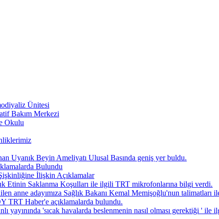
diyaliz Ünitesi
atif Bakım Merkezi
be Okulu
liklerimiz
anan Uyanık Beyin Ameliyatı Ulusal Basında geniş yer buldu.
ıklamalarda Bulundu
nliğine İlişkin Açıklamalar
n Saklanma Koşulları ile ilgili TRT mikrofonlarına bilgi verdi.
len anne adayımıza Sağlık Bakanı Kemal Memişoğlu'nun talimatları ile
 TRT Haber'e açıklamalarda bulundu.
nında 'sıcak havalarda beslenmenin nasıl olması gerektiği ' ile ilg