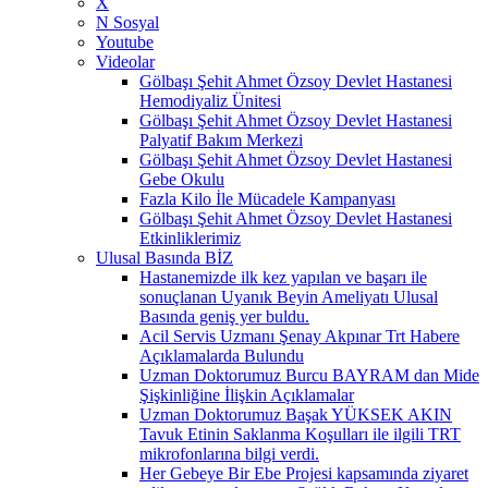
X
N Sosyal
Youtube
Videolar
Gölbaşı Şehit Ahmet Özsoy Devlet Hastanesi
Hemodiyaliz Ünitesi
Gölbaşı Şehit Ahmet Özsoy Devlet Hastanesi
Palyatif Bakım Merkezi
Gölbaşı Şehit Ahmet Özsoy Devlet Hastanesi
Gebe Okulu
Fazla Kilo İle Mücadele Kampanyası
Gölbaşı Şehit Ahmet Özsoy Devlet Hastanesi
Etkinliklerimiz
Ulusal Basında BİZ
Hastanemizde ilk kez yapılan ve başarı ile
sonuçlanan Uyanık Beyin Ameliyatı Ulusal
Basında geniş yer buldu.
Acil Servis Uzmanı Şenay Akpınar Trt Habere
Açıklamalarda Bulundu
Uzman Doktorumuz Burcu BAYRAM dan Mide
Şişkinliğine İlişkin Açıklamalar
Uzman Doktorumuz Başak YÜKSEK AKIN
Tavuk Etinin Saklanma Koşulları ile ilgili TRT
mikrofonlarına bilgi verdi.
Her Gebeye Bir Ebe Projesi kapsamında ziyaret