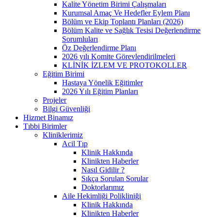
Kalite Yönetim Birimi Çalışmaları
Kurumsal Amaç Ve Hedefler Eylem Planı
Bölüm ve Ekip Toplantı Planları (2026)
Bölüm Kalite ve Sağlık Tesisi Değerlendirme
Sorumluları
Öz Değerlendirme Planı
2026 yılı Komite Görevlendirilmeleri
KLİNİK İZLEM VE PROTOKOLLER
Eğitim Birimi
Hastaya Yönelik Eğitimler
2026 Yılı Eğitim Planları
Projeler
Bilgi Güvenliği
Hizmet Binamız
Tıbbi Birimler
Kliniklerimiz
Acil Tıp
Klinik Hakkında
Klinikten Haberler
Nasıl Gidilir ?
Sıkça Sorulan Sorular
Doktorlarımız
Aile Hekimliği Polikliniği
Klinik Hakkında
Klinikten Haberler