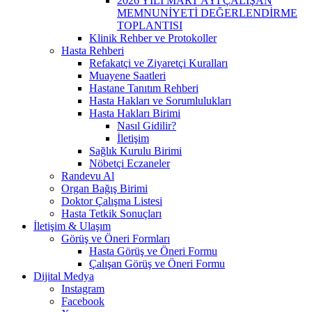
2026 YILI MART AYI ÇALIŞAN
MEMNUNİYETİ DEĞERLENDİRME
TOPLANTISI
Klinik Rehber ve Protokoller
Hasta Rehberi
Refakatçi ve Ziyaretçi Kuralları
Muayene Saatleri
Hastane Tanıtım Rehberi
Hasta Hakları ve Sorumlulukları
Hasta Hakları Birimi
Nasıl Gidilir?
İletişim
Sağlık Kurulu Birimi
Nöbetçi Eczaneler
Randevu Al
Organ Bağış Birimi
Doktor Çalışma Listesi
Hasta Tetkik Sonuçları
İletişim & Ulaşım
Görüş ve Öneri Formları
Hasta Görüş ve Öneri Formu
Çalışan Görüş ve Öneri Formu
Dijital Medya
Instagram
Facebook