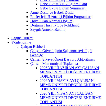
Gebe Okulu Yıllık Eğitim Planı
Gebe Okulu Eğitim Sunumları
Anne Dostu ve Bebek Dostu
Ebeler İçin Hizmetiçi Eğitim Programları
Doğal Olan Normal Doğum
Doğuma Hazırlık Ebe Polikliniği
Saygılı Annelik Bakımı
Sağlık Turizmi
Yönlendirme
Çalışan Rehberi
Çalışan Güvenliğinin Sağlanmasıyla İlgili
Genelge
Çalışan Şikayet Öneri Başvuru Algoritması
Çalışan Memnuniyeti Toplantısı
2026 YILI HAZİRAN AYI ÇALIŞAN
MEMNUNİYETİ DEĞERLENDİRME
TOPLANTISI
2026 YILI MAYIS AYI ÇALIŞAN
MEMNUNİYETİ DEĞERLENDİRME
TOPLANTISI
2026 YILI NİSAN AYI ÇALIŞAN
MEMNUNİYETİ DEĞERLENDİRME
TOPLANTISI