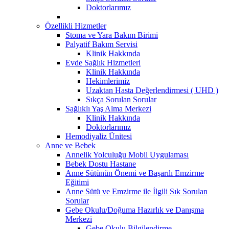
Doktorlarımız
Özellikli Hizmetler
Stoma ve Yara Bakım Birimi
Palyatif Bakım Servisi
Klinik Hakkında
Evde Sağlık Hizmetleri
Klinik Hakkında
Hekimlerimiz
Uzaktan Hasta Değerlendirmesi ( UHD )
Sıkça Sorulan Sorular
Sağlıklı Yaş Alma Merkezi
Klinik Hakkında
Doktorlarımız
Hemodiyaliz Ünitesi
Anne ve Bebek
Annelik Yolculuğu Mobil Uygulaması
Bebek Dostu Hastane
Anne Sütünün Önemi ve Başarılı Emzirme
Eğitimi
Anne Sütü ve Emzirme ile İlgili Sık Sorulan
Sorular
Gebe Okulu/Doğuma Hazırlık ve Danışma
Merkezi
Gebe Okulu Bilgilendirme