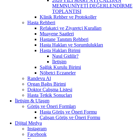
2026 YILI MART AYI ÇALIŞAN
MEMNUNİYETİ DEĞERLENDİRME
TOPLANTISI
Klinik Rehber ve Protokoller
Hasta Rehberi
Refakatçi ve Ziyaretçi Kuralları
Muayene Saatleri
Hastane Tanıtım Rehberi
Hasta Hakları ve Sorumlulukları
Hasta Hakları Birimi
Nasıl Gidilir?
İletişim
Sağlık Kurulu Birimi
Nöbetçi Eczaneler
Randevu Al
Organ Bağış Birimi
Doktor Çalışma Listesi
Hasta Tetkik Sonuçları
İletişim & Ulaşım
Görüş ve Öneri Formları
Hasta Görüş ve Öneri Formu
Çalışan Görüş ve Öneri Formu
Dijital Medya
Instagram
Facebook