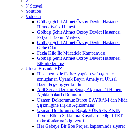
X
N Sosyal
Youtube
Videolar
Gölbaşı Şehit Ahmet Özsoy Devlet Hastanesi
Hemodiyaliz Ünitesi
Gölbaşı Şehit Ahmet Özsoy Devlet Hastanesi
Palyatif Bakım Merkezi
Gölbaşı Şehit Ahmet Özsoy Devlet Hastanesi
Gebe Okulu
Fazla Kilo İle Mücadele Kampanyası
Gölbaşı Şehit Ahmet Özsoy Devlet Hastanesi
Etkinliklerimiz
Ulusal Basında BİZ
Hastanemizde ilk kez yapılan ve başarı ile
sonuçlanan Uyanık Beyin Ameliyatı Ulusal
Basında geniş yer buldu.
Acil Servis Uzmanı Şenay Akpınar Trt Habere
Açıklamalarda Bulundu
Uzman Doktorumuz Burcu BAYRAM dan Mide
Şişkinliğine İlişkin Açıklamalar
Uzman Doktorumuz Başak YÜKSEK AKIN
Tavuk Etinin Saklanma Koşulları ile ilgili TRT
mikrofonlarına bilgi verdi.
Her Gebeye Bir Ebe Projesi kapsamında ziyaret