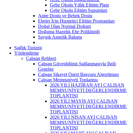
Gebe Okulu Yıllık Eğitim Planı
Gebe Okulu Eğitim Sunumları
Anne Dostu ve Bebek Dostu
Ebeler İçin Hizmetiçi Eğitim Programları
Doğal Olan Normal Doğum
Doğuma Hazırlık Ebe Polikliniği
Saygılı Annelik Bakımı
Sağlık Turizmi
Yönlendirme
Çalışan Rehberi
Çalışan Güvenliğinin Sağlanmasıyla İlgili
Genelge
Çalışan Şikayet Öneri Başvuru Algoritması
Çalışan Memnuniyeti Toplantısı
2026 YILI HAZİRAN AYI ÇALIŞAN
MEMNUNİYETİ DEĞERLENDİRME
TOPLANTISI
2026 YILI MAYIS AYI ÇALIŞAN
MEMNUNİYETİ DEĞERLENDİRME
TOPLANTISI
2026 YILI NİSAN AYI ÇALIŞAN
MEMNUNİYETİ DEĞERLENDİRME
TOPLANTISI