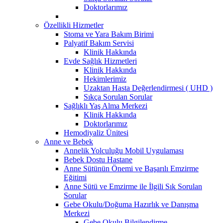
Doktorlarımız
Özellikli Hizmetler
Stoma ve Yara Bakım Birimi
Palyatif Bakım Servisi
Klinik Hakkında
Evde Sağlık Hizmetleri
Klinik Hakkında
Hekimlerimiz
Uzaktan Hasta Değerlendirmesi ( UHD )
Sıkça Sorulan Sorular
Sağlıklı Yaş Alma Merkezi
Klinik Hakkında
Doktorlarımız
Hemodiyaliz Ünitesi
Anne ve Bebek
Annelik Yolculuğu Mobil Uygulaması
Bebek Dostu Hastane
Anne Sütünün Önemi ve Başarılı Emzirme
Eğitimi
Anne Sütü ve Emzirme ile İlgili Sık Sorulan
Sorular
Gebe Okulu/Doğuma Hazırlık ve Danışma
Merkezi
Gebe Okulu Bilgilendirme