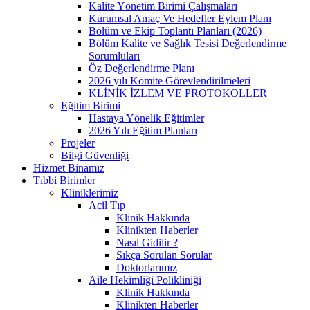
Kalite Yönetim Birimi Çalışmaları
Kurumsal Amaç Ve Hedefler Eylem Planı
Bölüm ve Ekip Toplantı Planları (2026)
Bölüm Kalite ve Sağlık Tesisi Değerlendirme
Sorumluları
Öz Değerlendirme Planı
2026 yılı Komite Görevlendirilmeleri
KLİNİK İZLEM VE PROTOKOLLER
Eğitim Birimi
Hastaya Yönelik Eğitimler
2026 Yılı Eğitim Planları
Projeler
Bilgi Güvenliği
Hizmet Binamız
Tıbbi Birimler
Kliniklerimiz
Acil Tıp
Klinik Hakkında
Klinikten Haberler
Nasıl Gidilir ?
Sıkça Sorulan Sorular
Doktorlarımız
Aile Hekimliği Polikliniği
Klinik Hakkında
Klinikten Haberler