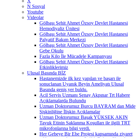
X
N Sosyal
Youtube
Videolar
Gölbaşı Şehit Ahmet Özsoy Devlet Hastanesi
Hemodiyaliz Ünitesi
Gölbaşı Şehit Ahmet Özsoy Devlet Hastanesi
Palyatif Bakım Merkezi
Gölbaşı Şehit Ahmet Özsoy Devlet Hastanesi
Gebe Okulu
Fazla Kilo İle Mücadele Kampanyası
Gölbaşı Şehit Ahmet Özsoy Devlet Hastanesi
Etkinliklerimiz
Ulusal Basında BİZ
Hastanemizde ilk kez yapılan ve başarı ile
sonuçlanan Uyanık Beyin Ameliyatı Ulusal
Basında geniş yer buldu.
Acil Servis Uzmanı Şenay Akpınar Trt Habere
Açıklamalarda Bulundu
Uzman Doktorumuz Burcu BAYRAM dan Mide
Şişkinliğine İlişkin Açıklamalar
Uzman Doktorumuz Başak YÜKSEK AKIN
Tavuk Etinin Saklanma Koşulları ile ilgili TRT
mikrofonlarına bilgi verdi.
Her Gebeye Bir Ebe Projesi kapsamında ziyaret