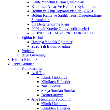
Kalite Yönetim Birimi Çalışmaları
Kurumsal Amaç Ve Hedefler Eylem Planı
Bölüm ve Ekip Toplantı Planları (2026)
Bölüm Kalite ve Sağlık Tesisi Değerlendirme
Sorumluları
Öz Değerlendirme Planı
2026 yılı Komite Görevlendirilmeleri
KLİNİK İZLEM VE PROTOKOLLER
Eğitim Birimi
Hastaya Yönelik Eğitimler
2026 Yılı Eğitim Planları
Projeler
Bilgi Güvenliği
Hizmet Binamız
Tıbbi Birimler
Kliniklerimiz
Acil Tıp
Klinik Hakkında
Klinikten Haberler
Nasıl Gidilir ?
Sıkça Sorulan Sorular
Doktorlarımız
Aile Hekimliği Polikliniği
Klinik Hakkında
Klinikten Haberler