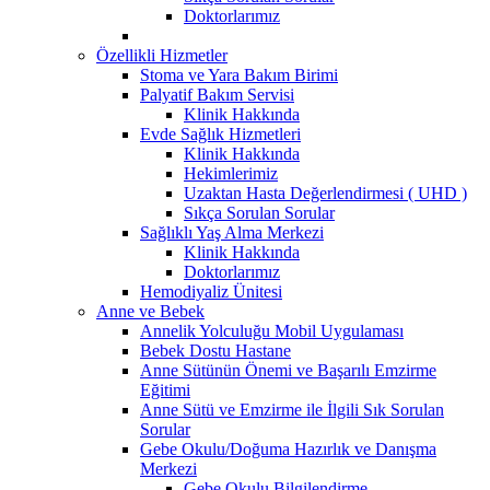
Doktorlarımız
Özellikli Hizmetler
Stoma ve Yara Bakım Birimi
Palyatif Bakım Servisi
Klinik Hakkında
Evde Sağlık Hizmetleri
Klinik Hakkında
Hekimlerimiz
Uzaktan Hasta Değerlendirmesi ( UHD )
Sıkça Sorulan Sorular
Sağlıklı Yaş Alma Merkezi
Klinik Hakkında
Doktorlarımız
Hemodiyaliz Ünitesi
Anne ve Bebek
Annelik Yolculuğu Mobil Uygulaması
Bebek Dostu Hastane
Anne Sütünün Önemi ve Başarılı Emzirme
Eğitimi
Anne Sütü ve Emzirme ile İlgili Sık Sorulan
Sorular
Gebe Okulu/Doğuma Hazırlık ve Danışma
Merkezi
Gebe Okulu Bilgilendirme