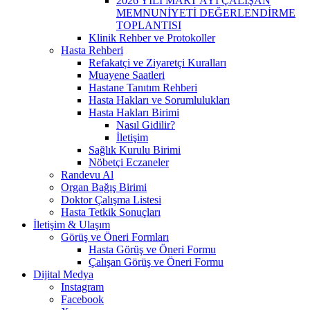
2026 YILI MART AYI ÇALIŞAN
MEMNUNİYETİ DEĞERLENDİRME
TOPLANTISI
Klinik Rehber ve Protokoller
Hasta Rehberi
Refakatçi ve Ziyaretçi Kuralları
Muayene Saatleri
Hastane Tanıtım Rehberi
Hasta Hakları ve Sorumlulukları
Hasta Hakları Birimi
Nasıl Gidilir?
İletişim
Sağlık Kurulu Birimi
Nöbetçi Eczaneler
Randevu Al
Organ Bağış Birimi
Doktor Çalışma Listesi
Hasta Tetkik Sonuçları
İletişim & Ulaşım
Görüş ve Öneri Formları
Hasta Görüş ve Öneri Formu
Çalışan Görüş ve Öneri Formu
Dijital Medya
Instagram
Facebook