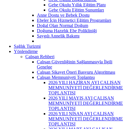
Gebe Okulu Yıllık Eğitim Planı
Gebe Okulu Eğitim Sunumları
Anne Dostu ve Bebek Dostu
Ebeler İçin Hizmetiçi Eğitim Programları
Doğal Olan Normal Doğum
Doğuma Hazırlık Ebe Polikliniği
Saygılı Annelik Bakımı
Sağlık Turizmi
Yönlendirme
Çalışan Rehberi
Çalışan Güvenliğinin Sağlanmasıyla İlgili
Genelge
Çalışan Şikayet Öneri Başvuru Algoritması
Çalışan Memnuniyeti Toplantısı
2026 YILI HAZİRAN AYI ÇALIŞAN
MEMNUNİYETİ DEĞERLENDİRME
TOPLANTISI
2026 YILI MAYIS AYI ÇALIŞAN
MEMNUNİYETİ DEĞERLENDİRME
TOPLANTISI
2026 YILI NİSAN AYI ÇALIŞAN
MEMNUNİYETİ DEĞERLENDİRME
TOPLANTISI